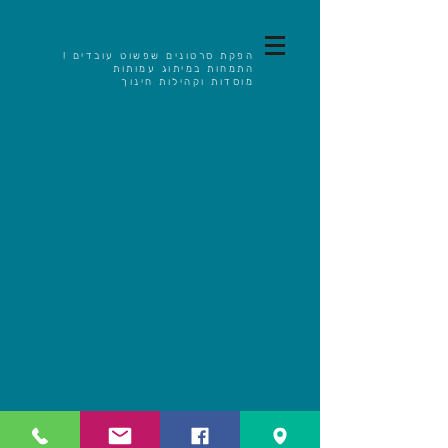
הפקת סרטונים שפשוט עובדים !
התמחות במיתוג עמותות
מוסדות וקהילות חינוך